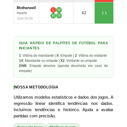
Motherwell
L
W
75
X2
1:1
Hearts
W
W
2026-05-09
GUIA RÁPIDO DE PALPITES DE FUTEBOL PARA
INICIANTES
1
: Vitória do mandante |
X
: Empate |
2
: Vitória do visitante
1X
: Mandante ou empate |
X2
: Visitante ou empate
DNB
: Empate devolve (aposta devolvida em caso de
empate)
NOSSA METODOLOGIA
Utilizamos modelos estatísticos e dados dos jogos. A
regressão linear identifica tendências nos dados.
Incluímos tendências e histórico. Ajuda a avaliar
partidas com precisão.