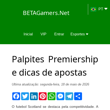
PT
BETAGamers.Net
Inicial
VIP
Entrar
Esportes
Palpites Premiership
e dicas de apostas
Ultima atualização: segunda-feira, 18 de maio de 2026
Facebook
Twitter
LinkedIn
Pinterest
WhatsApp
Messenger
Telegram
Share
O futebol Scotland se destaca pela competitividade. A