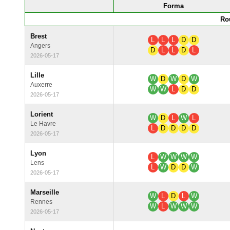
Forma
Ro
Brest
L
L
L
D
D
Angers
D
L
L
D
L
2026-05-17
Lille
W
D
W
D
W
Auxerre
W
W
L
D
D
2026-05-17
Lorient
W
D
L
W
L
Le Havre
L
D
D
D
D
2026-05-17
Lyon
L
W
W
W
W
Lens
L
W
D
D
W
2026-05-17
Marseille
W
L
D
L
W
Rennes
W
L
W
W
W
2026-05-17