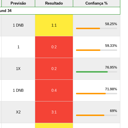
Previsão
Resultado
Confiança %
und 34
58.25%
1 DNB
1:1
59.33%
1
0:2
76.95%
1X
0:2
71.98%
1 DNB
0:4
69%
X2
3:1