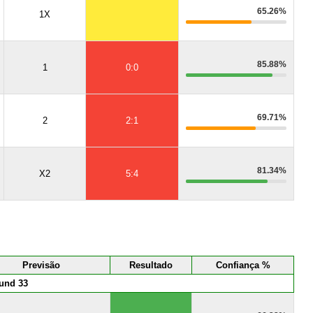
65.26%
1X
85.88%
1
0:0
69.71%
2
2:1
81.34%
X2
5:4
Previsão
Resultado
Confiança %
und 33