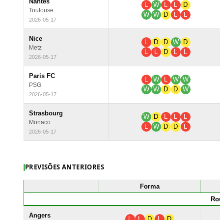
Nantes
L
W
L
L
D
Toulouse
W
W
D
L
L
2026-05-17
Nice
L
D
D
W
D
Metz
L
L
D
L
L
2026-05-17
Paris FC
L
W
L
W
W
PSG
W
W
D
D
W
2026-05-17
Strasbourg
W
D
L
L
L
Monaco
L
W
D
D
L
2026-05-17
PREVISÕES ANTERIORES
Forma
Ro
Angers
L
L
D
L
D