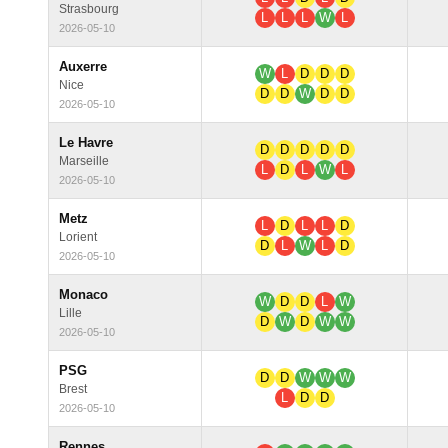
Strasbourg
L
L
L
W
L
2026-05-10
Auxerre
W
L
D
D
D
Nice
D
D
W
D
D
2026-05-10
Le Havre
D
D
D
D
D
Marseille
L
D
L
W
L
2026-05-10
Metz
L
D
L
L
D
Lorient
D
L
W
L
D
2026-05-10
Monaco
W
D
D
L
W
Lille
D
W
D
W
W
2026-05-10
PSG
D
D
W
W
W
Brest
L
D
D
2026-05-10
Rennes