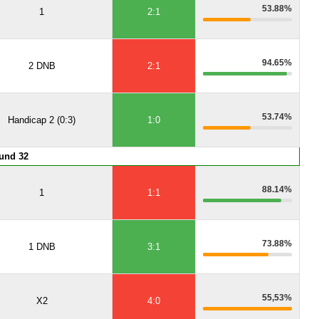
53.88%
1
2:1
94.65%
2 DNB
2:1
53.74%
Handicap 2 (0:3)
1:0
und 32
88.14%
1
1:1
73.88%
1 DNB
3:1
55,53%
X2
4:0