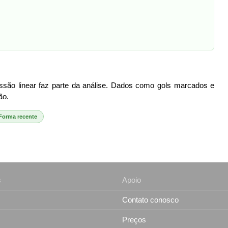
essão linear faz parte da análise. Dados como gols marcados e
ão.
Forma recente
s
Apoio
Contato conosco
Preços