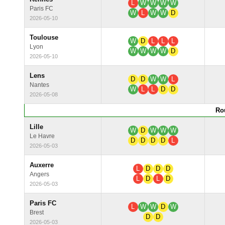
L
W
W
W
W
Paris FC
W
L
W
W
D
2026-05-10
Toulouse
W
D
L
L
L
Lyon
W
W
W
W
D
2026-05-10
Lens
D
D
W
W
L
Nantes
W
L
L
D
D
2026-05-08
Ro
Lille
W
D
W
W
W
Le Havre
D
D
D
D
L
2026-05-03
Auxerre
L
D
D
D
Angers
L
D
L
D
2026-05-03
Paris FC
L
W
W
D
W
Brest
D
D
2026-05-03