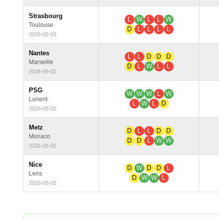
Strasbourg
L
W
L
L
W
Toulouse
D
L
L
L
L
2026-05-03
Nantes
L
L
D
D
D
Marseille
D
L
W
L
L
2026-05-02
PSG
W
W
W
L
W
Lorient
L
W
L
D
2026-05-02
Metz
D
L
L
D
D
Monaco
D
D
L
W
W
2026-05-02
Nice
D
W
D
D
L
Lens
D
W
W
L
2026-05-02