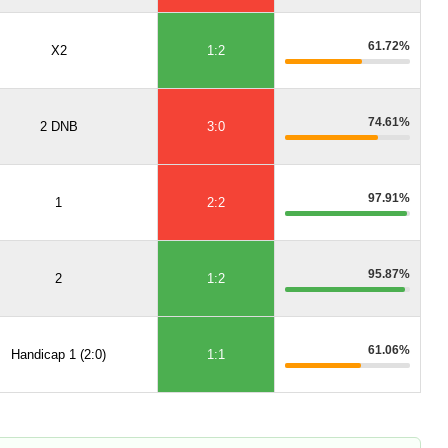
61.72%
X2
1:2
74.61%
2 DNB
3:0
97.91%
1
2:2
95.87%
2
1:2
61.06%
Handicap 1 (2:0)
1:1