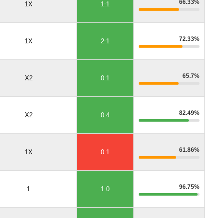
66.33%
1X
1:1
72.33%
1X
2:1
65.7%
X2
0:1
82.49%
X2
0:4
61.86%
1X
0:1
96.75%
1
1:0