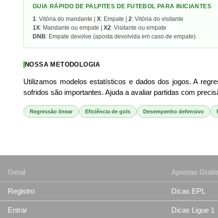
GUIA RÁPIDO DE PALPITES DE FUTEBOL PARA INICIANTES
1
: Vitória do mandante |
X
: Empate |
2
: Vitória do visitante
1X
: Mandante ou empate |
X2
: Visitante ou empate
DNB
: Empate devolve (aposta devolvida em caso de empate)
NOSSA METODOLOGIA
Utilizamos modelos estatísticos e dados dos jogos. A regr
sofridos são importantes. Ajuda a avaliar partidas com precis
Regressão linear
Eficiência de gols
Desempenho defensivo
Geral
Apostas Gráti
Registro
Dicas EPL
Entrar
Dicas Ligue 1