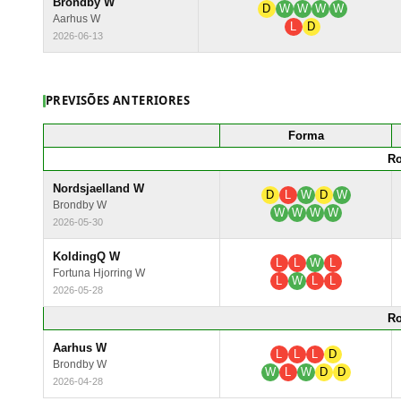
Brondby W
D
W
W
W
W
Aarhus W
L
D
2026-06-13
PREVISÕES ANTERIORES
Forma
Ro
Nordsjaelland W
D
L
W
D
W
Brondby W
W
W
W
W
2026-05-30
KoldingQ W
L
L
W
L
Fortuna Hjorring W
L
W
L
L
2026-05-28
Ro
Aarhus W
L
L
L
D
Brondby W
W
L
W
D
D
2026-04-28