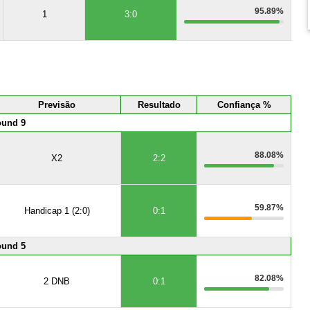
95.89%
1
3:0
Previsão
Resultado
Confiança %
und 9
88.08%
X2
2:2
59.87%
Handicap 1 (2:0)
0:1
und 5
82.08%
2 DNB
0:1