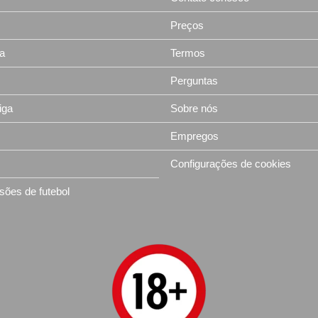
Preços
ia
Termos
Perguntas
iga
Sobre nós
Empregos
s
Configurações de cookies
sões de futebol