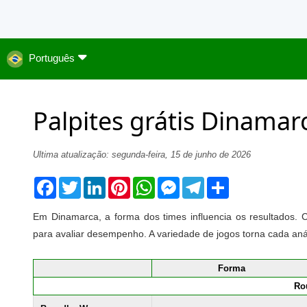
Português
Palpites grátis Dinamar
Ultima atualização: segunda-feira, 15 de junho de 2026
Facebook
Twitter
LinkedIn
Pinterest
WhatsApp
Messenger
Telegram
Share
Em Dinamarca, a forma dos times influencia os resultados. C
para avaliar desempenho. A variedade de jogos torna cada aná
Forma
Ro