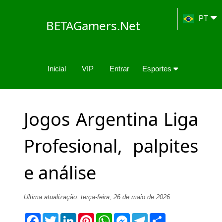
PT
BETAGamers.Net
Inicial
VIP
Entrar
Esportes
Jogos Argentina Liga
Profesional, palpites
e análise
Ultima atualização: terça-feira, 26 de maio de 2026
Facebook
Twitter
LinkedIn
Pinterest
WhatsApp
Messenger
Telegram
Share