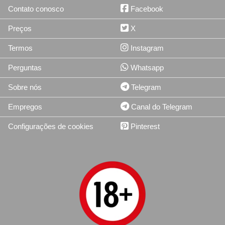
Contato conosco
Facebook
Preços
X
Termos
Instagram
Perguntas
Whatsapp
Sobre nós
Telegram
Empregos
Canal do Telegram
Configurações de cookies
Pinterest