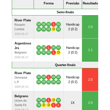
Confi
Forma
Previsão
Resultado
Semi-finals
River Plate
W
W
W
L
W
Handicap
Rosario
90
1:0
W
W
W
D
W
2 (0:2)
Central
2026-05-17
Argentinos
W
W
L
W
W
Handicap
Jrs
73
1:1
W
W
W
L
D
2 (0:2)
Belgrano
2026-05-17
Quarter-finals
River Plate
W
W
L
W
W
Handicap
Gimnasia
95
2:0
W
W
W
W
W
2 (0:2)
L.P.
2026-05-14
Belgrano
W
W
L
D
W
Union de
76
1X
2:0
W
D
D
L
L
Santa Fe
2026-05-13