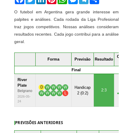
O futebol em Argentina gera grande interesse em
palpites e análises. Cada rodada da Liga Profesional
traz jogos competitivos. Nossas análises consideram
resultados recentes. Cada jogo contribui para a análise
geral.
Confian
Forma
Previsão
Resultado
%
Final
River
Plate
D
W
W
W
W
Handicap
87.79
2:3
Belgrano
W
W
W
W
L
2 (0:2)
2026-05-
24
PREVISÕES ANTERIORES