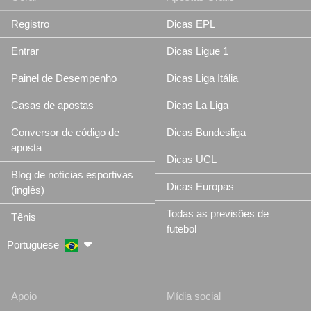
Registro
Dicas EPL
Entrar
Dicas Ligue 1
Painel de Desempenho
Dicas Liga Itália
Casas de apostas
Dicas La Liga
Conversor de código de
Dicas Bundesliga
aposta
Dicas UCL
Blog de notícias esportivas
Dicas Europas
(inglês)
Todas as previsões de
Tênis
futebol
Portuguese
Apoio
Mídia social