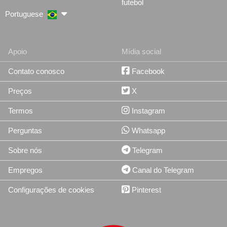
futebol
Portuguese
Apoio
Mídia social
Contato conosco
Facebook
Preços
X
Termos
Instagram
Perguntas
Whatsapp
Sobre nós
Telegram
Empregos
Canal do Telegram
Configurações de cookies
Pinterest