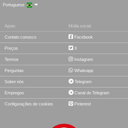
Portuguese
Apoio
Mídia social
Contato conosco
Facebook
Preços
X
Termos
Instagram
Perguntas
Whatsapp
Sobre nós
Telegram
Empregos
Canal do Telegram
Configurações de cookies
Pinterest